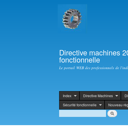
Directive machines 2
fonctionnelle
Le portail WEB des professionnels de l'ind
Index
Directive Machines
Di
header
Sécurité fonctionnelle
Nouveau rè
Search
Rechercher