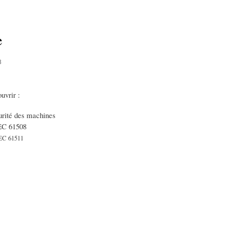
e
8
uvrir :
curité des machines
EC 61508
 IEC 61511