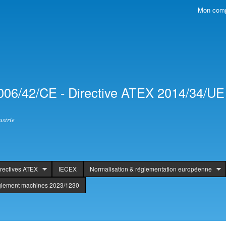
Skip to
Mon com
Secondary menu
main
content
006/42/CE - Directive ATEX 2014/34/UE 
ustrie
rectives ATEX
IECEX
Normalisation & réglementation européenne
glement machines 2023/1230