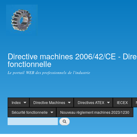
Ski
mai
con
Directive machines 2006/42/CE - Dir
fonctionnelle
Le portail WEB des professionnels de l'industrie
Index
Directive Machines
Directives ATEX
IECEX
header
Sécurité fonctionnelle
Nouveau règlement machines 2023/1230
Search
Rechercher