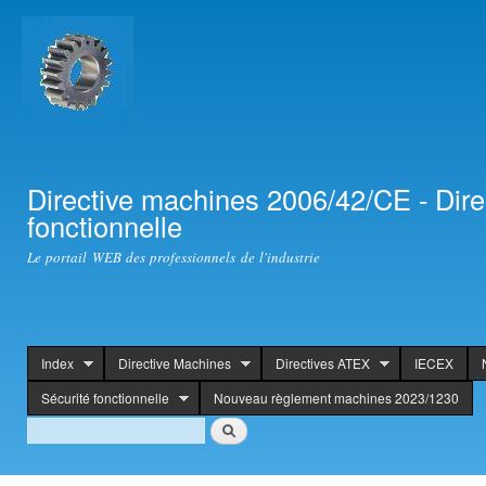
Ski
mai
con
Directive machines 2006/42/CE - Dir
fonctionnelle
Le portail WEB des professionnels de l'industrie
Index
Directive Machines
Directives ATEX
IECEX
header
Sécurité fonctionnelle
Nouveau règlement machines 2023/1230
Search
Rechercher