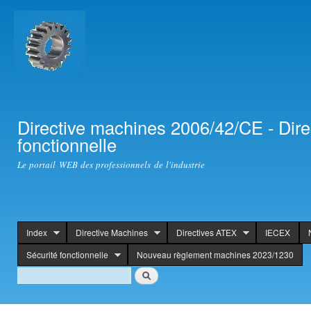
Ski
mai
con
Directive machines 2006/42/CE - Dir
fonctionnelle
Le portail WEB des professionnels de l'industrie
Index
Directive Machines
Directives ATEX
IECEX
header
Sécurité fonctionnelle
Nouveau règlement machines 2023/1230
Search
Rechercher