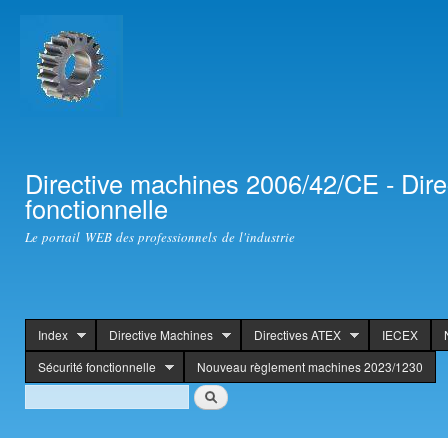
Ski
mai
con
Directive machines 2006/42/CE - Dir
fonctionnelle
Le portail WEB des professionnels de l'industrie
Index
Directive Machines
Directives ATEX
IECEX
header
Sécurité fonctionnelle
Nouveau règlement machines 2023/1230
Search
Rechercher