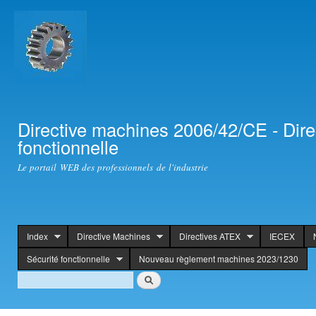
Ski
mai
con
Directive machines 2006/42/CE - Dir
fonctionnelle
Le portail WEB des professionnels de l'industrie
Index
Directive Machines
Directives ATEX
IECEX
header
Sécurité fonctionnelle
Nouveau règlement machines 2023/1230
Search
Rechercher