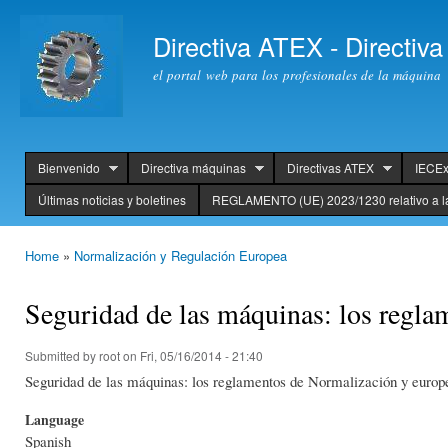
Ski
mai
Directiva ATEX - Directi
con
el portal web para los profesionales de la máquina
Bienvenido
Directiva máquinas
Directivas ATEX
IECE
header
Últimas noticias y boletines
REGLAMENTO (UE) 2023/1230 relativo a l
Home
»
Normalización y Regulación Europea
You are here
Seguridad de las máquinas: los regl
Submitted by
root
on Fri, 05/16/2014 - 21:40
Seguridad de las máquinas: los reglamentos de Normalización y europ
Language
Spanish