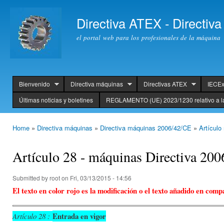
Ski
mai
Directiva ATEX - Directi
con
el portal web para los profesionales de la máquina
Bienvenido
Directiva máquinas
Directivas ATEX
IECE
header
Últimas noticias y boletines
REGLAMENTO (UE) 2023/1230 relativo a l
Home
»
Directiva máquinas
»
Directiva máquinas 2006/42/CE
»
Artículo
You are here
Artículo 28 - máquinas Directiva 200
Submitted by
root
on Fri, 03/13/2015 - 14:56
El texto en color rojo es la modificación o el texto añadido en com
Entrada en vigor
Artículo 28 :