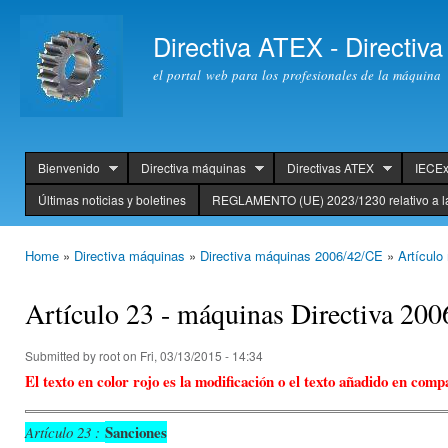
Ski
mai
Directiva ATEX - Directi
con
el portal web para los profesionales de la máquina
Bienvenido
Directiva máquinas
Directivas ATEX
IECE
header
Últimas noticias y boletines
REGLAMENTO (UE) 2023/1230 relativo a l
Home
»
Directiva máquinas
»
Directiva máquinas 2006/42/CE
»
Artículo
You are here
Artículo 23 - máquinas Directiva 20
Submitted by
root
on Fri, 03/13/2015 - 14:34
El texto en color rojo es la modificación o el texto añadido en com
Sanciones
Artículo 23 :