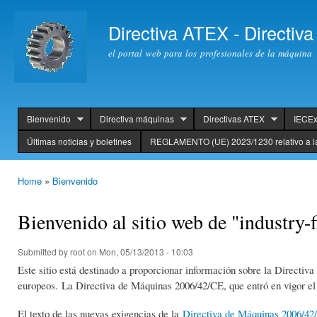
Ski
mai
Directiva ATEX - Directi
con
el portal web para los profesionales de la máquina
Bienvenido
Directiva máquinas
Directivas ATEX
IECE
header
Últimas noticias y boletines
REGLAMENTO (UE) 2023/1230 relativo a l
Home
»
Bienvenido
You are here
Bienvenido al sitio web de "industry-f
Submitted by
root
on Mon, 05/13/2013 - 10:03
Este sitio está destinado a proporcionar información sobre la Directiva
europeos. La Directiva de Máquinas 2006/42/CE, que entró en vigor el
El texto de las nuevas exigencias de la
Directiva de Máquinas 2006/42